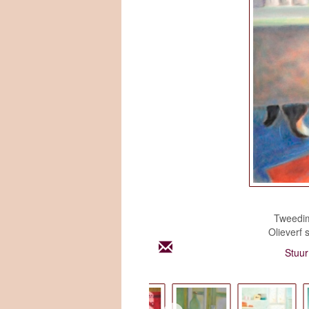
Tweedime
Olieverf 
Stuu