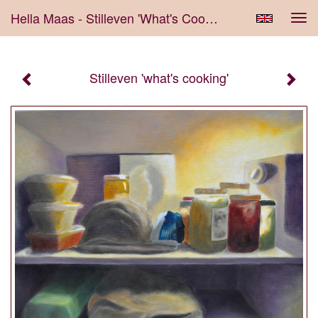
Hella Maas - Stilleven 'what's Cooking'
Tog
navi
Stilleven 'what's cooking'