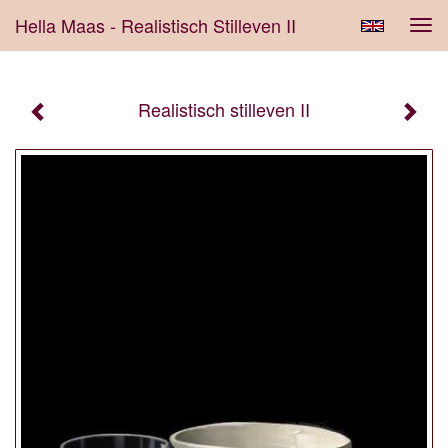
Hella Maas - Realistisch Stilleven II
Tog
navi
Realistisch stilleven II